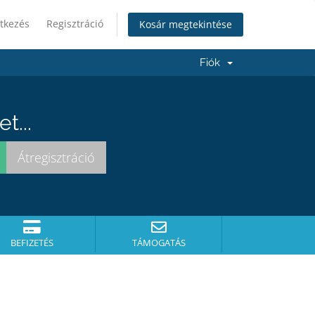
tkezés
Regisztráció
Kosár megtekintése
Fiók
t...
BEFIZETÉS
TÁMOGATÁS