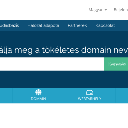
Magyar
Bejelen
udásbázis
Hálózat állapota
Partnerek
Kapcsolat
álja meg a tökéletes domain neve
DOMAIN
WEBTÁRHELY