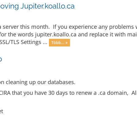
ving Jupiter.koallo.ca
.ca server this month. If you experience any problems 
 for the words jupiter.koallo.ca and replace it with
SSL/TLS Settings ...
Több... »
p
n cleaning up our databases.
CIRA that you have 30 days to renew a .ca domain, Al
et