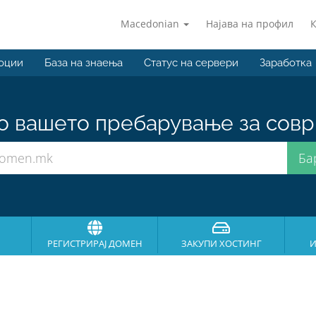
Macedonian
Најава на профил
оции
База на знаења
Статус на сервери
Заработка
о вашето пребарување за совр
РЕГИСТРИРАЈ ДОМЕН
ЗАКУПИ ХОСТИНГ
И