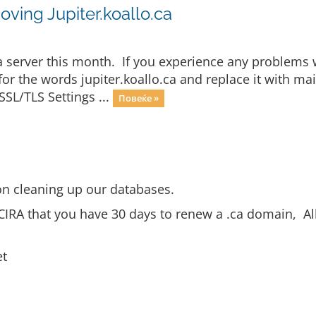
ving Jupiter.koallo.ca
.ca server this month. If you experience any problems 
 for the words jupiter.koallo.ca and replace it with
SSL/TLS Settings ...
Повеќе »
n cleaning up our databases.
CIRA that you have 30 days to renew a .ca domain, Al
et