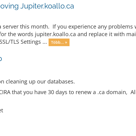
ving Jupiter.koallo.ca
.ca server this month. If you experience any problems 
 for the words jupiter.koallo.ca and replace it with
SSL/TLS Settings ...
Több... »
p
n cleaning up our databases.
CIRA that you have 30 days to renew a .ca domain, Al
et