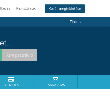
tkezés
Regisztráció
Kosár megtekintése
Fiók
t...
BEFIZETÉS
TÁMOGATÁS