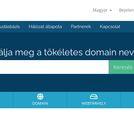
Magyar
Bejelen
udásbázis
Hálózat állapota
Partnerek
Kapcsolat
álja meg a tökéletes domain neve
DOMAIN
WEBTÁRHELY