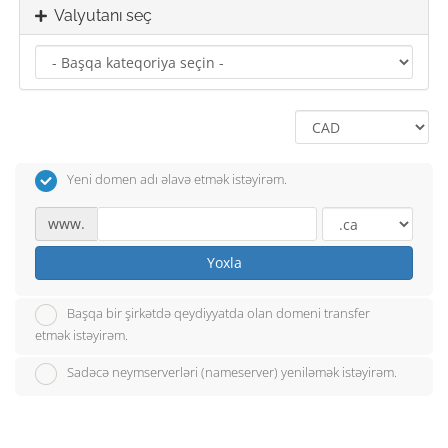
Valyutanı seç
Yeni domen adı əlavə etmək istəyirəm.
www.
Yoxla
Başqa bir şirkətdə qeydiyyatda olan domeni transfer
etmək istəyirəm.
Sadəcə neymserverləri (nameserver) yeniləmək istəyirəm.