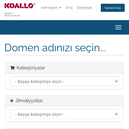
Azerbaijani
Giriş
Qeydiyyat
Səbətə bax
Naviq
keçid
Domen adınızı seçin...
Kateqoriyalar
Əməliyyatlar