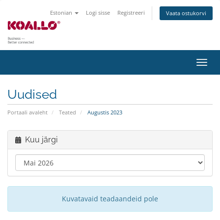
Estonian
Logi sisse
Registreeri
Vaata ostukorvi
Lülit
navig
Uudised
Portaali avaleht
Teated
Augustis 2023
Kuu järgi
Kuvatavaid teadaandeid pole