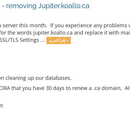
- removing Jupiter.koallo.ca
.ca server this month. If you experience any problems 
 for the words jupiter.koallo.ca and replace it with
SSL/TLS Settings ...
إقرأ المزيد »
n cleaning up our databases.
CIRA that you have 30 days to renew a .ca domain, Al
et