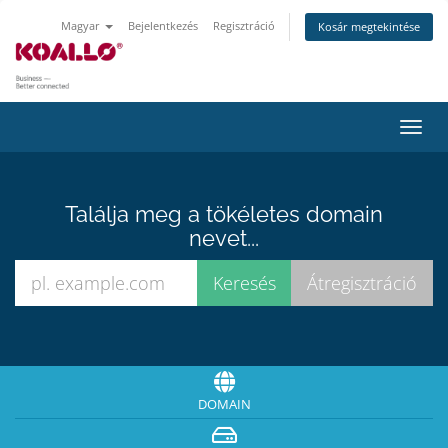
Magyar
Bejelentkezés
Regisztráció
Kosár megtekintése
Váltá
a
navig
Találja meg a tökéletes domain
nevet...
DOMAIN