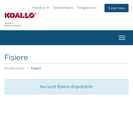
Română
Autentificare
Înregistrare
Coșul meu
Navi
Toggl
Fișiere
Portal clienți
Fișiere
Nu sunt fișiere disponibile